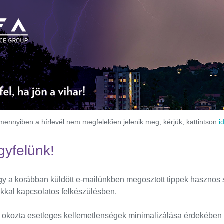
mennyiben a hírlevél nem megfelelően jelenik meg, kérjük, kattintson
i
yfelünk!
y a korábban küldött e-mailünkben megosztott tippek hasznos 
okkal kapcsolatos felkészülésben.
s okozta esetleges kellemetlenségek minimalizálása érdekében 