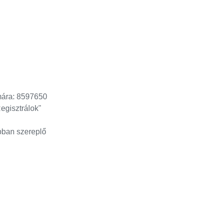
mára: 8597650
Regisztrálok"
bban szereplő