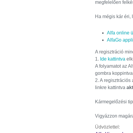
megfelelően felkés
Ha mégis kár éri,
Alfa online 
AlfaGo appl
A regisztráció mi
1.
Ide kattintva
elk
A folyamatot az Al
gombra koppintva
2. A regisztráció
linkre kattintva
akt
Kármegelőzési ti
Vigyázzon magára
Üdvözlettel: