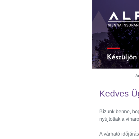
A
Kedves Üg
Bízunk benne, hog
nyújtottak a vihar
A várható időjárá