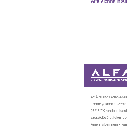
Alfa Vienna Insu
Az Általános Adatvéd
személyeknek a személy
95/46/EK rendelet hatál
szerződésére, jelen lev
Amennyiben nem kíván h