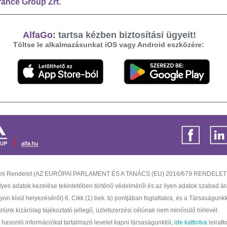
rance Group Zrt.
AlfaGo:
tartsa kézben biztosítási ügyeit!
Töltse le alkalmazásunkat iOS vagy Android eszközére:
elmi Rendelet (AZ EURÓPAI PARLAMENT ÉS A TANÁCS (EU) 2016/679 RENDELETE
es adatok kezelése tekintetében történő védelméről és az ilyen adatok szabad ár
yon kívül helyezéséről) 6. Cikk (1) bek. b) pontjában foglaltakra, és a Társaságunkk
elünk kizárólag tájékoztató jellegű, üzletszerzési célúnak nem minősülő hírlevél.
asonló információkat tartalmazó levelet kapni társaságunktól,
ide kattintva
leiratk