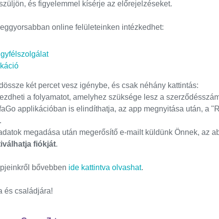
züljön, és figyelemmel kísérje az előrejelzéseket.
 leggyorsabban online felületeinken intézkedhet:
ügyfélszolgálat
ikáció
ndössze két percet vesz igénybe, és csak néhány kattintás:
ezdheti a folyamatot, amelyhez szüksége lesz a szerződésszá
faGo applikációban is elindíthatja, az app megnyitása után, a "
.
s adatok megadása után megerősítő e-mailt küldünk Önnek, az a
iválhatja fiókját
.
ppjeinkről bővebben
ide kattintva olvashat
.
 és családjára!