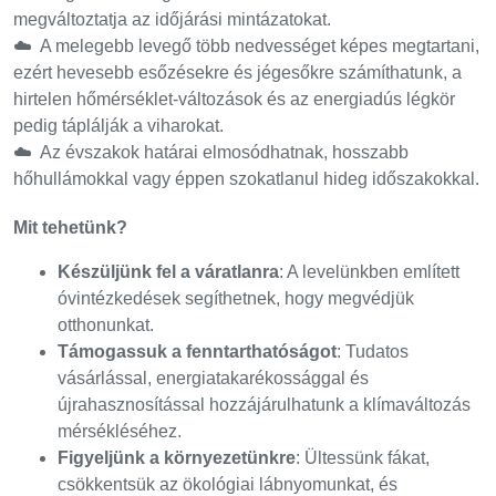
megváltoztatja az időjárási mintázatokat.
☁️ A melegebb levegő több nedvességet képes megtartani,
ezért hevesebb esőzésekre és jégesőkre számíthatunk, a
hirtelen hőmérséklet-változások és az energiadús légkör
pedig táplálják a viharokat.
☁️ Az évszakok határai elmosódhatnak, hosszabb
hőhullámokkal vagy éppen szokatlanul hideg időszakokkal.
Mit tehetünk?
Készüljünk fel a váratlanra
: A levelünkben említett
óvintézkedések segíthetnek, hogy megvédjük
otthonunkat.
Támogassuk a fenntarthatóságot
: Tudatos
vásárlással, energiatakarékossággal és
újrahasznosítással hozzájárulhatunk a klímaváltozás
mérsékléséhez.
Figyeljünk a környezetünkre
: Ültessünk fákat,
csökkentsük az ökológiai lábnyomunkat, és