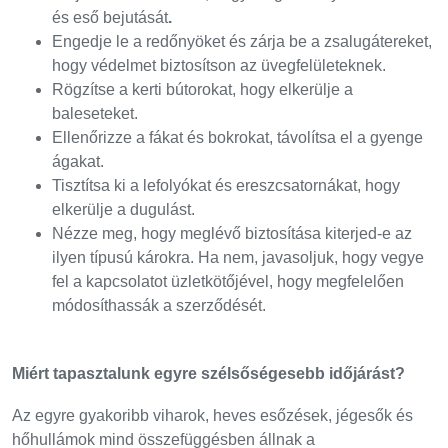
és eső bejutását
.
Engedje le a redőnyöket és zárja be a zsalugátereket,
hogy védelmet biztosítson az üvegfelületeknek.
Rögzítse a kerti bútorokat, hogy elkerülje a
baleseteket.
Ellenőrizze a fákat és bokrokat, távolítsa el a gyenge
ágakat.
Tisztítsa ki a lefolyókat és ereszcsatornákat, hogy
elkerülje a dugulást.
Nézze meg, hogy meglévő biztosítása kiterjed-e az
ilyen típusú károkra. Ha nem, javasoljuk, hogy vegye
fel a kapcsolatot üzletkötőjével, hogy megfelelően
módosíthassák a szerződését.
Miért tapasztalunk egyre szélsőségesebb időjárást?
Az egyre gyakoribb viharok, heves esőzések, jégesők és
hőhullámok mind összefüggésben állnak a