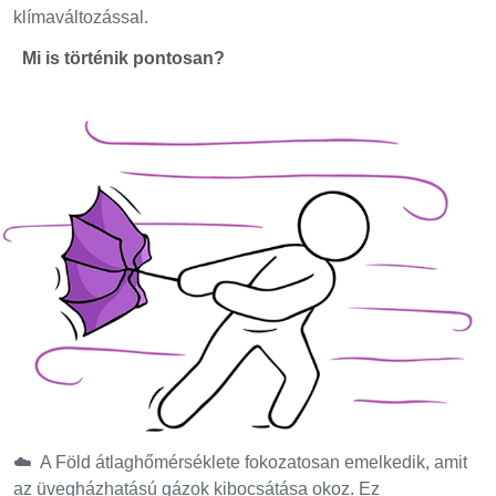
klímaváltozással.
Mi is történik pontosan?
☁️ A Föld átlaghőmérséklete fokozatosan emelkedik, amit
az üvegházhatású gázok kibocsátása okoz. Ez