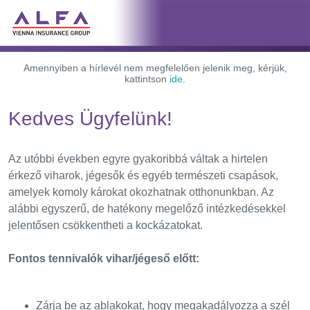
Amennyiben a hírlevél nem megfelelően jelenik meg, kérjük,
kattintson
ide.
Kedves Ügyfelünk!
Az utóbbi években egyre gyakoribbá váltak a hirtelen
érkező viharok, jégesők és egyéb természeti csapások,
amelyek komoly károkat okozhatnak otthonunkban. Az
alábbi egyszerű, de hatékony megelőző intézkedésekkel
jelentősen csökkentheti a kockázatokat.
Fontos tennivalók vihar/jégeső előtt:
Zárja be az ablakokat, hogy megakadályozza a szél